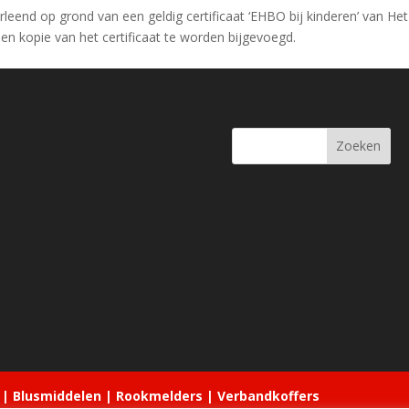
rleend op grond van een geldig certificaat ‘EHBO bij kinderen’ van Het
 een kopie van het certificaat te worden bijgevoegd.
 | Blusmiddelen | Rookmelders | Verbandkoffers