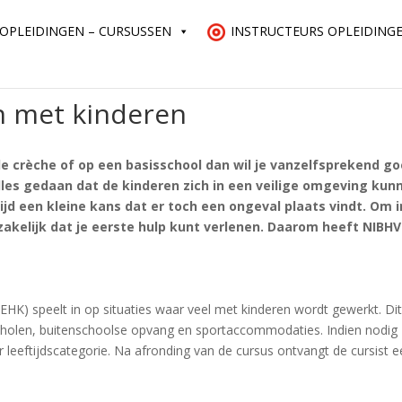
OPLEIDINGEN – CURSUSSEN
INSTRUCTEURS OPLEIDING
n met kinderen
 de crèche of op een basisschool dan wil je vanzelfsprekend g
 alles gedaan dat de kinderen zich in een veilige omgeving kun
ijd een kleine kans dat er toch een ongeval plaats vindt. Om i
zakelijk dat je eerste hulp kunt verlenen. Daarom heeft NIBHV
(EHK) speelt in op situaties waar veel met kinderen wordt gewerkt. Dit
scholen, buitenschoolse opvang en sportaccommodaties. Indien nodig
leeftijdscategorie. Na afronding van de cursus ontvangt de cursist 