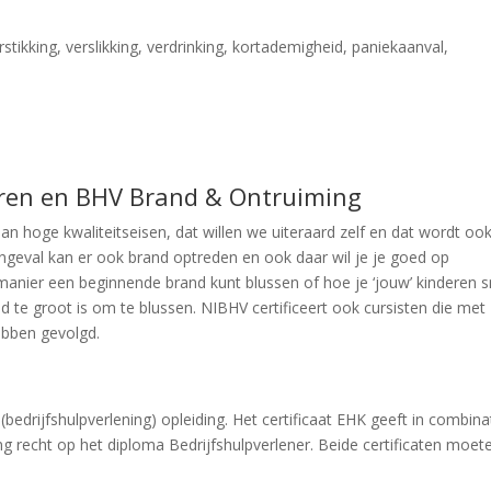
stikking, verslikking, verdrinking, kortademigheid, paniekaanval,
eren en BHV Brand & Ontruiming
n hoge kwaliteitseisen, dat willen we uiteraard zelf en dat wordt oo
ngeval kan er ook brand optreden en ook daar wil je je goed op
e manier een beginnende brand kunt blussen of hoe je ‘jouw’ kinderen s
d te groot is om te blussen. NIBHV certificeert ook cursisten die met
ebben gevolgd.
drijfshulpverlening) opleiding. Het certificaat EHK geeft in combina
ng recht op het diploma Bedrijfshulpverlener. Beide certificaten moet