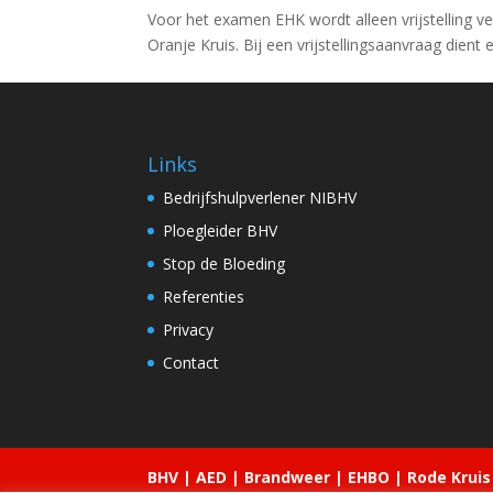
Voor het examen EHK wordt alleen vrijstelling ve
Oranje Kruis. Bij een vrijstellingsaanvraag dient
Links
Bedrijfshulpverlener NIBHV
Ploegleider BHV
Stop de Bloeding
Referenties
Privacy
Contact
BHV | AED | Brandweer | EHBO | Rode Kruis