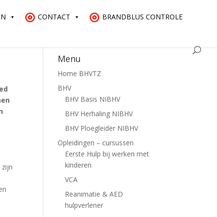
EN
CONTACT
BRANDBLUS CONTROLE
Menu
Home BHVTZ
BHV
oed
BHV Basis NIBHV
nen
n
BHV Herhaling NIBHV
BHV Ploegleider NIBHV
Opleidingen – cursussen
Eerste Hulp bij werken met
kinderen
 zijn
VCA
een
Reanimatie & AED
hulpverlener