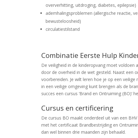
oververhitting, uitdroging, diabetes, epilepsie)
ademhalingsproblemen (allergische reactie, ver
bewusteloosheid)
circulatiestilstand
Combinatie Eerste Hulp Kind
De veiligheid in de kinderopvang moet voldoen aa
door de overheid in de wet gesteld. Naast een o
voorbereiden. Je wilt leren hoe je op een veilig
in een veilige omgeving kunt brengen als de bran
succes een cursus ‘Brand en Ontruiming (BO)’ h
Cursus en certificering
De cursus BO maakt onderdeel uit van een BHV (be
met het certificaat Brandbestrijding en Ontruimi
dan wel binnen drie maanden zijn behaald.