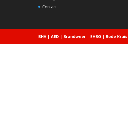
Contact
BHV | AED | Brandweer | EHBO | Rode Kruis