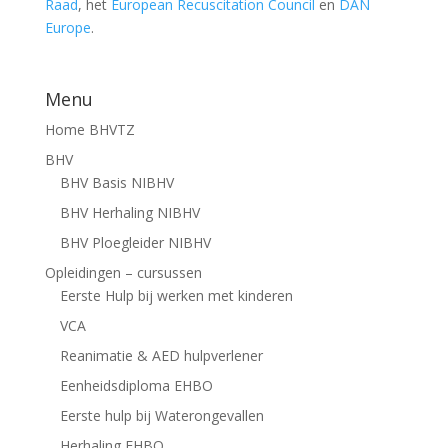
Raad
, het
European Recuscitation Council
en
DAN
Europe
.
Menu
Home BHVTZ
BHV
BHV Basis NIBHV
BHV Herhaling NIBHV
BHV Ploegleider NIBHV
Opleidingen – cursussen
Eerste Hulp bij werken met kinderen
VCA
Reanimatie & AED hulpverlener
Eenheidsdiploma EHBO
Eerste hulp bij Waterongevallen
Herhaling EHBO