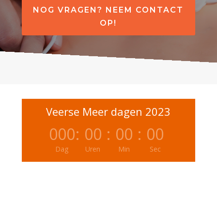
NOG VRAGEN? NEEM CONTACT
OP!
Veerse Meer dagen 2023
000
:
00
:
00
:
00
Dag
Uren
Min
Sec