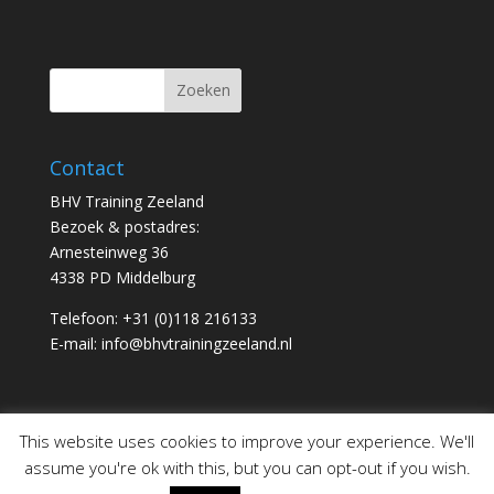
Contact
BHV Training Zeeland
Bezoek & postadres:
Arnesteinweg 36
4338 PD Middelburg
Telefoon: +31 (0)118 216133
E-mail: info@bhvtrainingzeeland.nl
This website uses cookies to improve your experience. We'll
assume you're ok with this, but you can opt-out if you wish.
BHV | AED | Brandweer | EHBO | Rode Kruis |